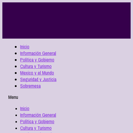
Inicio
Información General
Política y Gobierno
Cultura y Turismo
Mexico y el Mundo
Seguridad y Justicia
Sobremesa
Menu
Inicio
Información General
Política y Gobierno
Cultura y Turismo