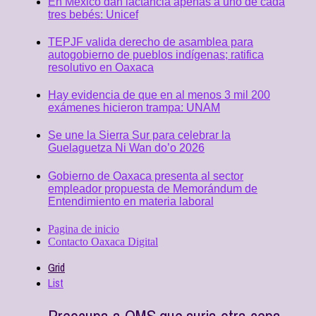
En México dan lactancia apenas a uno de cada
tres bebés: Unicef
TEPJF valida derecho de asamblea para
autogobierno de pueblos indígenas; ratifica
resolutivo en Oaxaca
Hay evidencia de que en al menos 3 mil 200
exámenes hicieron trampa: UNAM
Se une la Sierra Sur para celebrar la
Guelaguetza Ni Wan do’o 2026
Gobierno de Oaxaca presenta al sector
empleador propuesta de Memorándum de
Entendimiento en materia laboral
Pagina de inicio
Contacto Oaxaca Digital
Grid
List
Preocupa a OMS que surja otra cepa