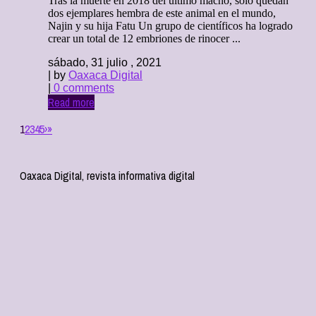
Tras la muerte en 2018 del último macho, solo quedan
dos ejemplares hembra de este animal en el mundo,
Najin y su hija Fatu Un grupo de científicos ha logrado
crear un total de 12 embriones de rinocer ...
sábado, 31 julio , 2021
| by
Oaxaca Digital
|
0 comments
Read more
1
2
3
4
5
›
»
Oaxaca Digital, revista informativa digital