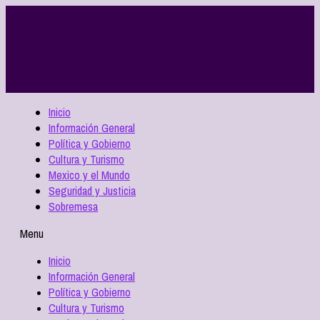
Inicio
Información General
Política y Gobierno
Cultura y Turismo
Mexico y el Mundo
Seguridad y Justicia
Sobremesa
Menu
Inicio
Información General
Política y Gobierno
Cultura y Turismo