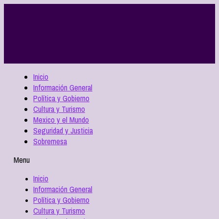
Inicio
Información General
Política y Gobierno
Cultura y Turismo
Mexico y el Mundo
Seguridad y Justicia
Sobremesa
Menu
Inicio
Información General
Política y Gobierno
Cultura y Turismo