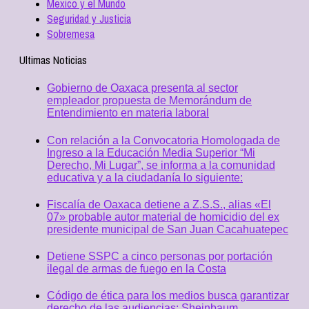
Mexico y el Mundo
Seguridad y Justicia
Sobremesa
Ultimas Noticias
Gobierno de Oaxaca presenta al sector
empleador propuesta de Memorándum de
Entendimiento en materia laboral
Con relación a la Convocatoria Homologada de
Ingreso a la Educación Media Superior “Mi
Derecho, Mi Lugar”, se informa a la comunidad
educativa y a la ciudadanía lo siguiente:
Fiscalía de Oaxaca detiene a Z.S.S., alias «El
07» probable autor material de homicidio del ex
presidente municipal de San Juan Cacahuatepec
Detiene SSPC a cinco personas por portación
ilegal de armas de fuego en la Costa
Código de ética para los medios busca garantizar
derecho de las audiencias: Sheinbaum