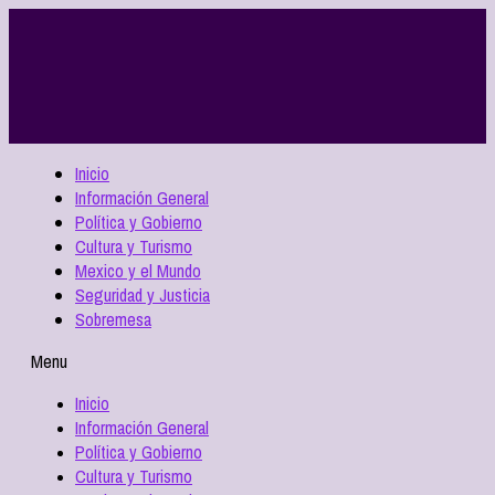
Inicio
Información General
Política y Gobierno
Cultura y Turismo
Mexico y el Mundo
Seguridad y Justicia
Sobremesa
Menu
Inicio
Información General
Política y Gobierno
Cultura y Turismo