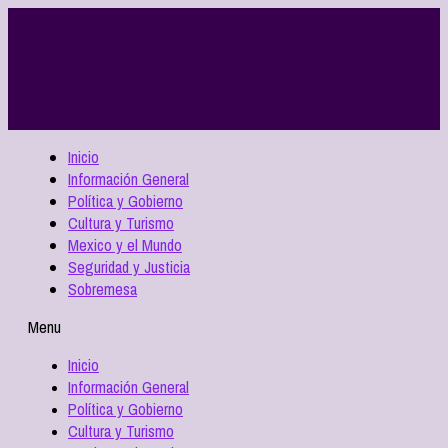
Inicio
Información General
Política y Gobierno
Cultura y Turismo
Mexico y el Mundo
Seguridad y Justicia
Sobremesa
Menu
Inicio
Información General
Política y Gobierno
Cultura y Turismo