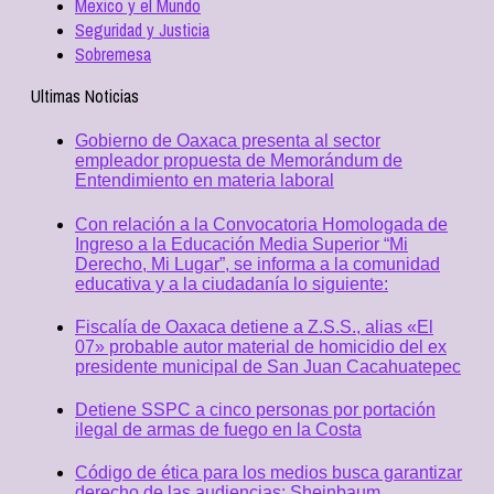
Mexico y el Mundo
Seguridad y Justicia
Sobremesa
Ultimas Noticias
Gobierno de Oaxaca presenta al sector
empleador propuesta de Memorándum de
Entendimiento en materia laboral
Con relación a la Convocatoria Homologada de
Ingreso a la Educación Media Superior “Mi
Derecho, Mi Lugar”, se informa a la comunidad
educativa y a la ciudadanía lo siguiente:
Fiscalía de Oaxaca detiene a Z.S.S., alias «El
07» probable autor material de homicidio del ex
presidente municipal de San Juan Cacahuatepec
Detiene SSPC a cinco personas por portación
ilegal de armas de fuego en la Costa
Código de ética para los medios busca garantizar
derecho de las audiencias: Sheinbaum