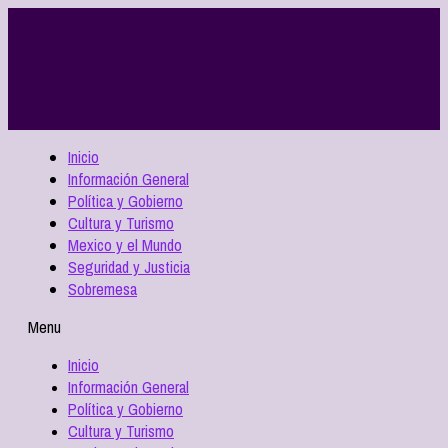
Inicio
Información General
Política y Gobierno
Cultura y Turismo
Mexico y el Mundo
Seguridad y Justicia
Sobremesa
Menu
Inicio
Información General
Política y Gobierno
Cultura y Turismo