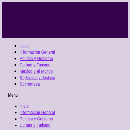
Inicio
Información General
Política y Gobierno
Cultura y Turismo
Mexico y el Mundo
Seguridad y Justicia
Sobremesa
Menu
Inicio
Información General
Política y Gobierno
Cultura y Turismo