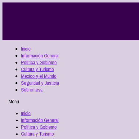
Inicio
Información General
Política y Gobierno
Cultura y Turismo
Mexico y el Mundo
Seguridad y Justicia
Sobremesa
Menu
Inicio
Información General
Política y Gobierno
Cultura y Turismo