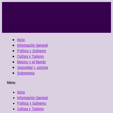
Inicio
Información General
Política y Gobierno
Cultura y Turismo
Mexico y el Mundo
Seguridad y Justicia
Sobremesa
Menu
Inicio
Información General
Política y Gobierno
Cultura y Turismo