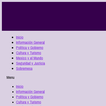
Inicio
Información General
Política y Gobierno
Cultura y Turismo
Mexico y el Mundo
Seguridad y Justicia
Sobremesa
Menu
Inicio
Información General
Política y Gobierno
Cultura y Turismo