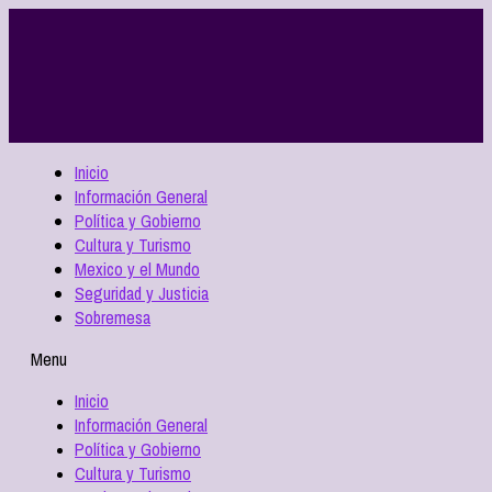
Inicio
Información General
Política y Gobierno
Cultura y Turismo
Mexico y el Mundo
Seguridad y Justicia
Sobremesa
Menu
Inicio
Información General
Política y Gobierno
Cultura y Turismo