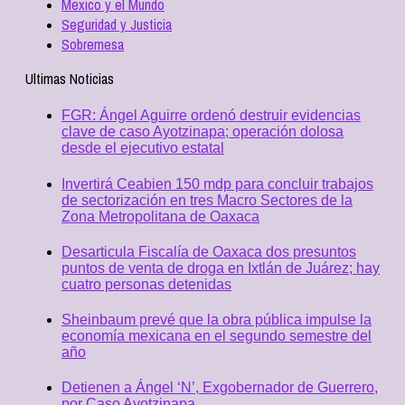
Mexico y el Mundo
Seguridad y Justicia
Sobremesa
Ultimas Noticias
FGR: Ángel Aguirre ordenó destruir evidencias
clave de caso Ayotzinapa; operación dolosa
desde el ejecutivo estatal
Invertirá Ceabien 150 mdp para concluir trabajos
de sectorización en tres Macro Sectores de la
Zona Metropolitana de Oaxaca
Desarticula Fiscalía de Oaxaca dos presuntos
puntos de venta de droga en Ixtlán de Juárez; hay
cuatro personas detenidas
Sheinbaum prevé que la obra pública impulse la
economía mexicana en el segundo semestre del
año
Detienen a Ángel ‘N’, Exgobernador de Guerrero,
por Caso Ayotzinapa