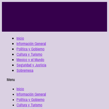
Inicio
Información General
Política y Gobierno
Cultura y Turismo
Mexico y el Mundo
Seguridad y Justicia
Sobremesa
Menu
Inicio
Información General
Política y Gobierno
Cultura y Turismo