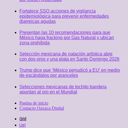
Fortalece SSO acciones de vigilancia
epidemiológica para prevenir enfermedades
diarreicas agudas
Presentan las 10 recomendaciones para que
México haga fracking por Gas Natural y ubican
zona prohibida
Selección mexicana de natación artística abre
con dos oros y una plata en Santo Domingo 2026
Trump dice que ‘México perjudicó a EU’ en medio
de escándalos por aranceles
Selecciones mexicanas de tochito bandera
apuntan al oro en el Mundial
Pagina de inicio
Contacto Oaxaca Digital
Grid
List