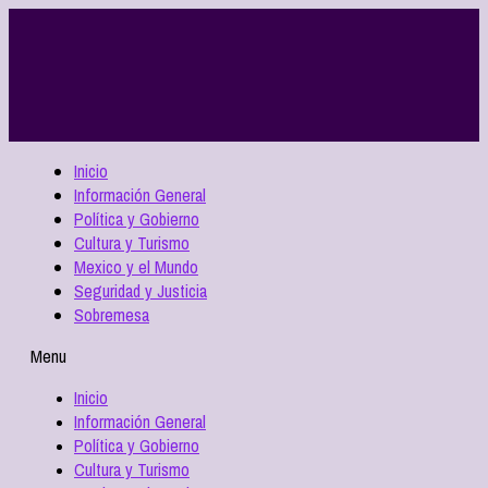
Inicio
Información General
Política y Gobierno
Cultura y Turismo
Mexico y el Mundo
Seguridad y Justicia
Sobremesa
Menu
Inicio
Información General
Política y Gobierno
Cultura y Turismo