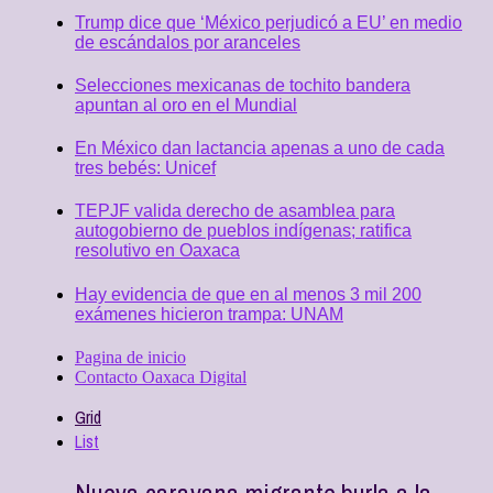
Trump dice que ‘México perjudicó a EU’ en medio
de escándalos por aranceles
Selecciones mexicanas de tochito bandera
apuntan al oro en el Mundial
En México dan lactancia apenas a uno de cada
tres bebés: Unicef
TEPJF valida derecho de asamblea para
autogobierno de pueblos indígenas; ratifica
resolutivo en Oaxaca
Hay evidencia de que en al menos 3 mil 200
exámenes hicieron trampa: UNAM
Pagina de inicio
Contacto Oaxaca Digital
Grid
List
Nueva caravana migrante burla a la