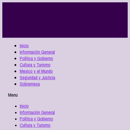
Inicio
Información General
Política y Gobierno
Cultura y Turismo
Mexico y el Mundo
Seguridad y Justicia
Sobremesa
Menu
Inicio
Información General
Política y Gobierno
Cultura y Turismo