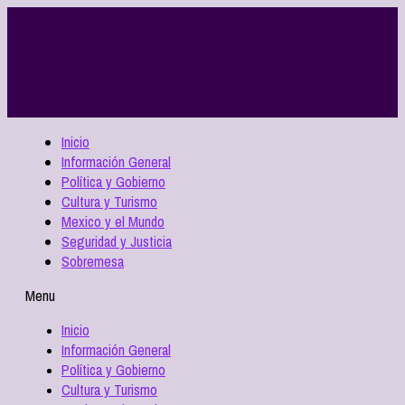
Inicio
Información General
Política y Gobierno
Cultura y Turismo
Mexico y el Mundo
Seguridad y Justicia
Sobremesa
Menu
Inicio
Información General
Política y Gobierno
Cultura y Turismo