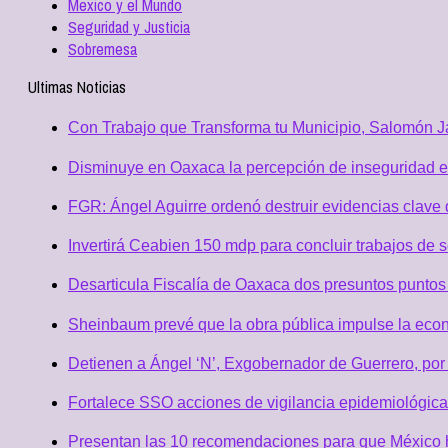
Mexico y el Mundo
Seguridad y Justicia
Sobremesa
Ultimas Noticias
Con Trabajo que Transforma tu Municipio, Salomón Ja
Disminuye en Oaxaca la percepción de inseguridad e
FGR: Ángel Aguirre ordenó destruir evidencias clave 
Invertirá Ceabien 150 mdp para concluir trabajos de 
Desarticula Fiscalía de Oaxaca dos presuntos puntos 
Sheinbaum prevé que la obra pública impulse la eco
Detienen a Ángel ‘N’, Exgobernador de Guerrero, po
Fortalece SSO acciones de vigilancia epidemiológica
Presentan las 10 recomendaciones para que México h