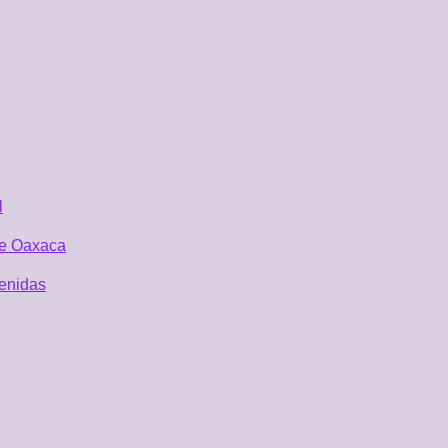
l
 de Oaxaca
tenidas