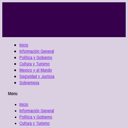
Inicio
Información General
Política y Gobierno
Cultura y Turismo
Mexico y el Mundo
Seguridad y Justicia
Sobremesa
Menu
Inicio
Información General
Política y Gobierno
Cultura y Turismo