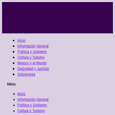
Inicio
Información General
Política y Gobierno
Cultura y Turismo
Mexico y el Mundo
Seguridad y Justicia
Sobremesa
Menu
Inicio
Información General
Política y Gobierno
Cultura y Turismo