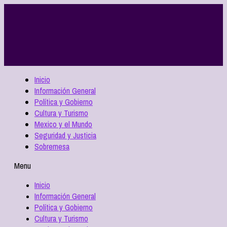
Inicio
Información General
Política y Gobierno
Cultura y Turismo
Mexico y el Mundo
Seguridad y Justicia
Sobremesa
Menu
Inicio
Información General
Política y Gobierno
Cultura y Turismo