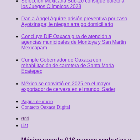
Selección Mexicana Sub-20 consigue boleto a
los Juegos Olímpicos 2028
Dan a Ángel Aguirre prisión preventiva por caso
Ayotzinapa; le niegan arraigo domiciliario
Concluye DIF Oaxaca gira de atención a
agencias municipales de Montoya y San Martín
Mexicapam
Cumple Gobernador de Oaxaca con
rehabilitación de carretera de Santa María
Ecatepec
México se convirtió en 2025 en el mayor
exportador de cerveza en el mundo: Sader
Pagina de inicio
Contacto Oaxaca Digital
Grid
List
México reporta 916 nuevos contagios y