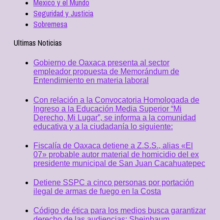
Mexico y el Mundo
Seguridad y Justicia
Sobremesa
Ultimas Noticias
Gobierno de Oaxaca presenta al sector
empleador propuesta de Memorándum de
Entendimiento en materia laboral
Con relación a la Convocatoria Homologada de
Ingreso a la Educación Media Superior “Mi
Derecho, Mi Lugar”, se informa a la comunidad
educativa y a la ciudadanía lo siguiente:
Fiscalía de Oaxaca detiene a Z.S.S., alias «El
07» probable autor material de homicidio del ex
presidente municipal de San Juan Cacahuatepec
Detiene SSPC a cinco personas por portación
ilegal de armas de fuego en la Costa
Código de ética para los medios busca garantizar
derecho de las audiencias: Sheinbaum