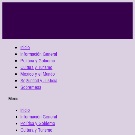
Inicio
Información General
Política y Gobierno
Cultura y Turismo
Mexico y el Mundo
Seguridad y Justicia
Sobremesa
Menu
Inicio
Información General
Política y Gobierno
Cultura y Turismo