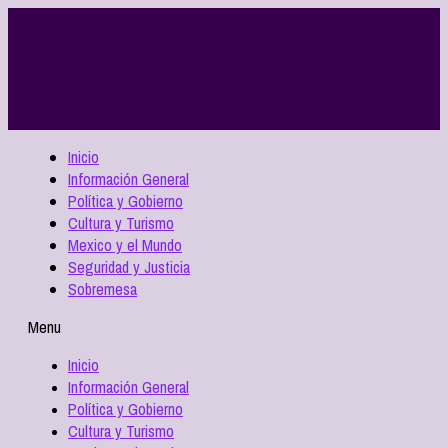
Inicio
Información General
Política y Gobierno
Cultura y Turismo
Mexico y el Mundo
Seguridad y Justicia
Sobremesa
Menu
Inicio
Información General
Política y Gobierno
Cultura y Turismo