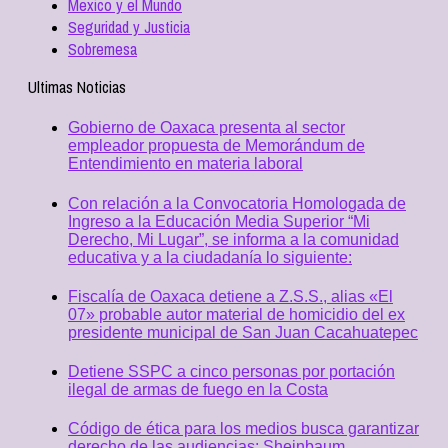
Mexico y el Mundo
Seguridad y Justicia
Sobremesa
Ultimas Noticias
Gobierno de Oaxaca presenta al sector
empleador propuesta de Memorándum de
Entendimiento en materia laboral
Con relación a la Convocatoria Homologada de
Ingreso a la Educación Media Superior “Mi
Derecho, Mi Lugar”, se informa a la comunidad
educativa y a la ciudadanía lo siguiente:
Fiscalía de Oaxaca detiene a Z.S.S., alias «El
07» probable autor material de homicidio del ex
presidente municipal de San Juan Cacahuatepec
Detiene SSPC a cinco personas por portación
ilegal de armas de fuego en la Costa
Código de ética para los medios busca garantizar
derecho de las audiencias: Sheinbaum