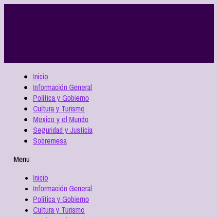
Inicio
Información General
Política y Gobierno
Cultura y Turismo
Mexico y el Mundo
Seguridad y Justicia
Sobremesa
Menu
Inicio
Información General
Política y Gobierno
Cultura y Turismo