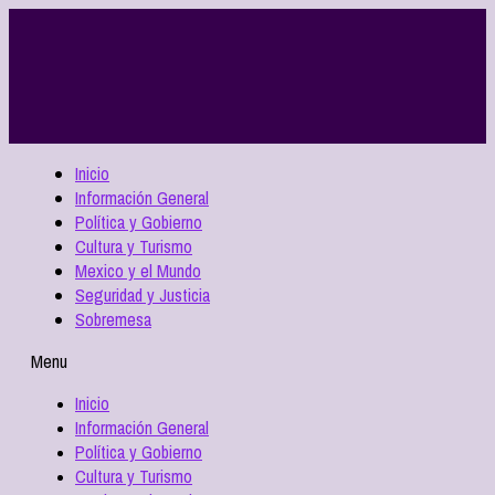
Inicio
Información General
Política y Gobierno
Cultura y Turismo
Mexico y el Mundo
Seguridad y Justicia
Sobremesa
Menu
Inicio
Información General
Política y Gobierno
Cultura y Turismo