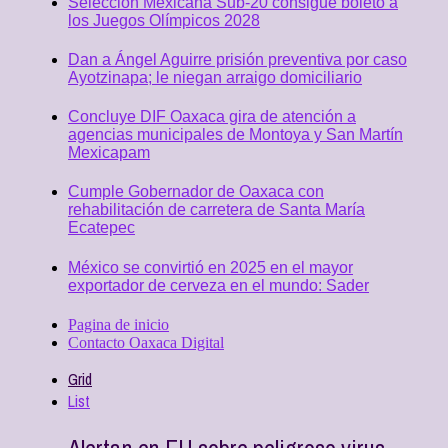
Selección Mexicana Sub-20 consigue boleto a
los Juegos Olímpicos 2028
Dan a Ángel Aguirre prisión preventiva por caso
Ayotzinapa; le niegan arraigo domiciliario
Concluye DIF Oaxaca gira de atención a
agencias municipales de Montoya y San Martín
Mexicapam
Cumple Gobernador de Oaxaca con
rehabilitación de carretera de Santa María
Ecatepec
México se convirtió en 2025 en el mayor
exportador de cerveza en el mundo: Sader
Pagina de inicio
Contacto Oaxaca Digital
Grid
List
Alertan en EU sobre peligroso virus