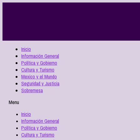
Inicio
Información General
Política y Gobierno
Cultura y Turismo
Mexico y el Mundo
Seguridad y Justicia
Sobremesa
Menu
Inicio
Información General
Política y Gobierno
Cultura y Turismo