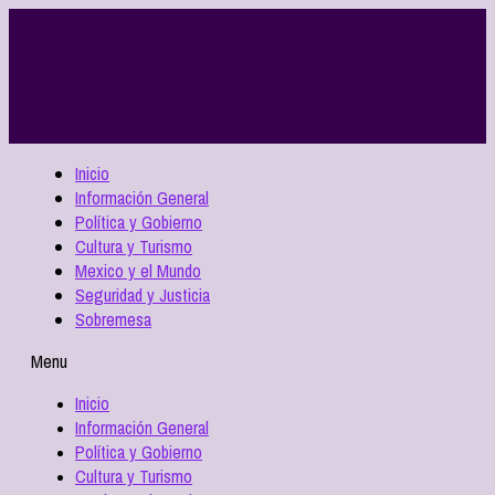
Inicio
Información General
Política y Gobierno
Cultura y Turismo
Mexico y el Mundo
Seguridad y Justicia
Sobremesa
Menu
Inicio
Información General
Política y Gobierno
Cultura y Turismo