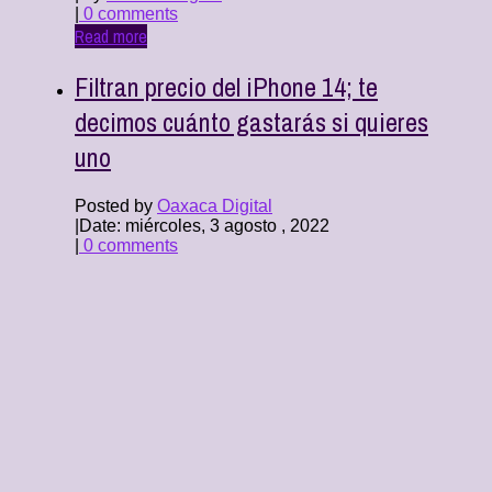
|
0 comments
Read more
Filtran precio del iPhone 14; te
decimos cuánto gastarás si quieres
uno
Posted by
Oaxaca Digital
|
Date: miércoles, 3 agosto , 2022
|
0 comments