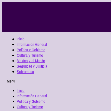
Inicio
Información General
Política y Gobierno
Cultura y Turismo
Mexico y el Mundo
Seguridad y Justicia
Sobremesa
Menu
Inicio
Información General
Política y Gobierno
Cultura y Turismo