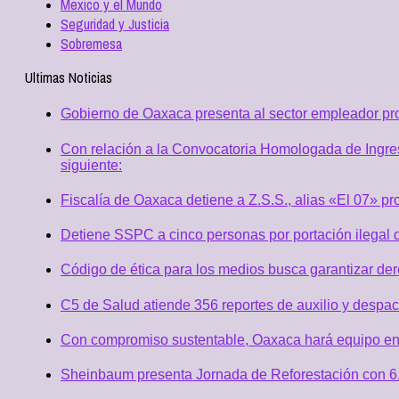
Mexico y el Mundo
Seguridad y Justicia
Sobremesa
Ultimas Noticias
Gobierno de Oaxaca presenta al sector empleador p
Con relación a la Convocatoria Homologada de Ingres
siguiente:
Fiscalía de Oaxaca detiene a Z.S.S., alias «El 07» p
Detiene SSPC a cinco personas por portación ilegal 
Código de ética para los medios busca garantizar de
C5 de Salud atiende 356 reportes de auxilio y desp
Con compromiso sustentable, Oaxaca hará equipo en
Sheinbaum presenta Jornada de Reforestación con 6.