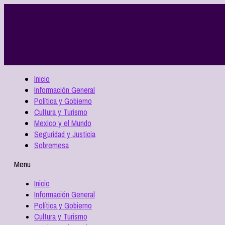
Inicio
Información General
Política y Gobierno
Cultura y Turismo
Mexico y el Mundo
Seguridad y Justicia
Sobremesa
Menu
Inicio
Información General
Política y Gobierno
Cultura y Turismo