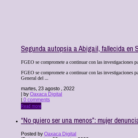
Segunda autopsia a Abigail, fallecida en 
FGEO se compromete a continuar con las investigaciones para
FGEO se compromete a continuar con las investigaciones par
General del ...
martes, 23 agosto , 2022
| by
Oaxaca Digital
|
0 comments
Read more
“No quiero ser una menos”: mujer denuncia 
Posted by
Oaxaca Digital