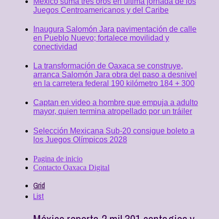
México suma tres oros en última jornada de los
Juegos Centroamericanos y del Caribe
Inaugura Salomón Jara pavimentación de calle
en Pueblo Nuevo; fortalece movilidad y
conectividad
La transformación de Oaxaca se construye,
arranca Salomón Jara obra del paso a desnivel
en la carretera federal 190 kilómetro 184 + 300
Captan en video a hombre que empuja a adulto
mayor, quien termina atropellado por un tráiler
Selección Mexicana Sub-20 consigue boleto a
los Juegos Olímpicos 2028
Pagina de inicio
Contacto Oaxaca Digital
Grid
List
México reporta 2 mil 301 contagios y