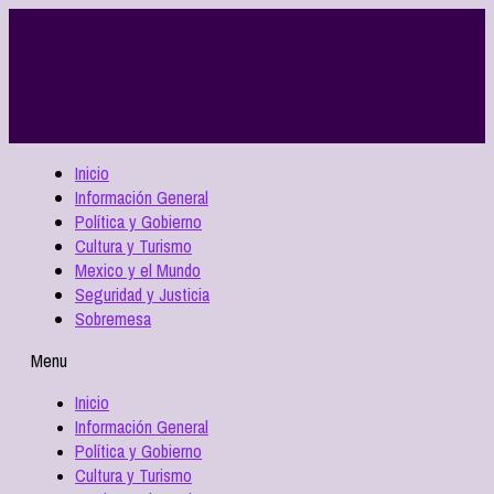
Inicio
Información General
Política y Gobierno
Cultura y Turismo
Mexico y el Mundo
Seguridad y Justicia
Sobremesa
Menu
Inicio
Información General
Política y Gobierno
Cultura y Turismo