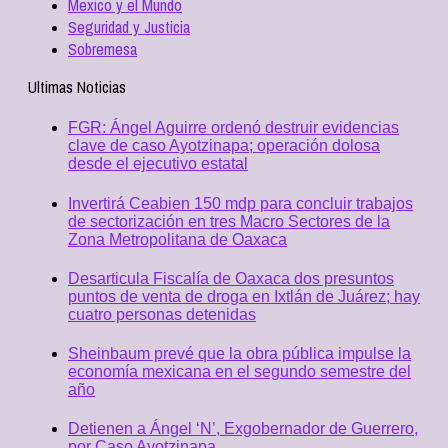
Mexico y el Mundo
Seguridad y Justicia
Sobremesa
Ultimas Noticias
FGR: Ángel Aguirre ordenó destruir evidencias
clave de caso Ayotzinapa; operación dolosa
desde el ejecutivo estatal
Invertirá Ceabien 150 mdp para concluir trabajos
de sectorización en tres Macro Sectores de la
Zona Metropolitana de Oaxaca
Desarticula Fiscalía de Oaxaca dos presuntos
puntos de venta de droga en Ixtlán de Juárez; hay
cuatro personas detenidas
Sheinbaum prevé que la obra pública impulse la
economía mexicana en el segundo semestre del
año
Detienen a Ángel ‘N’, Exgobernador de Guerrero,
por Caso Ayotzinapa