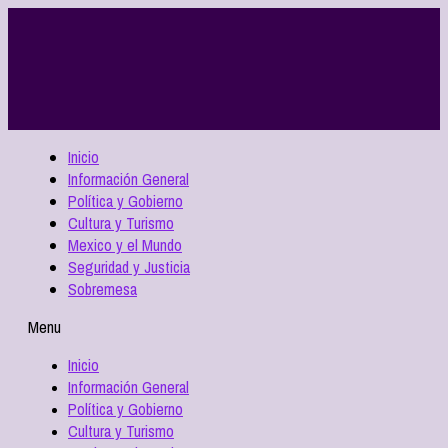
Inicio
Información General
Política y Gobierno
Cultura y Turismo
Mexico y el Mundo
Seguridad y Justicia
Sobremesa
Menu
Inicio
Información General
Política y Gobierno
Cultura y Turismo