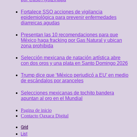
Fortalece SSO acciones de vigilancia
epidemiológica para prevenir enfermedades
diarreicas agudas
Presentan las 10 recomendaciones para que
México haga fracking por Gas Natural y ubican
zona prohibida
Selección mexicana de natación artística abre
con dos oros y una plata en Santo Domingo 2026
Trump dice que ‘México perjudicó a EU’ en medio
de escándalos por aranceles
Selecciones mexicanas de tochito bandera
apuntan al oro en el Mundial
Pagina de inicio
Contacto Oaxaca Digital
Grid
List