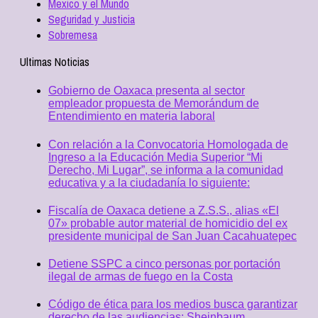
Mexico y el Mundo
Seguridad y Justicia
Sobremesa
Ultimas Noticias
Gobierno de Oaxaca presenta al sector
empleador propuesta de Memorándum de
Entendimiento en materia laboral
Con relación a la Convocatoria Homologada de
Ingreso a la Educación Media Superior “Mi
Derecho, Mi Lugar”, se informa a la comunidad
educativa y a la ciudadanía lo siguiente:
Fiscalía de Oaxaca detiene a Z.S.S., alias «El
07» probable autor material de homicidio del ex
presidente municipal de San Juan Cacahuatepec
Detiene SSPC a cinco personas por portación
ilegal de armas de fuego en la Costa
Código de ética para los medios busca garantizar
derecho de las audiencias: Sheinbaum