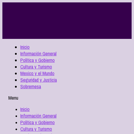
Inicio
Información General
Política y Gobierno
Cultura y Turismo
Mexico y el Mundo
Seguridad y Justicia
Sobremesa
Menu
Inicio
Información General
Política y Gobierno
Cultura y Turismo