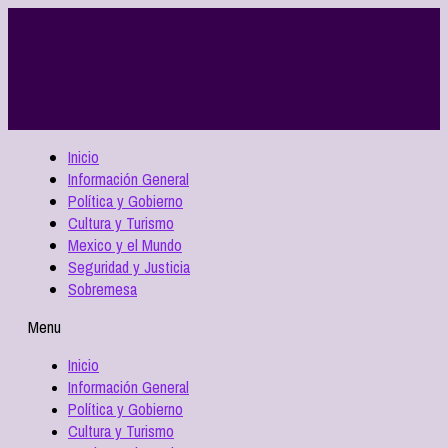
Inicio
Información General
Política y Gobierno
Cultura y Turismo
Mexico y el Mundo
Seguridad y Justicia
Sobremesa
Menu
Inicio
Información General
Política y Gobierno
Cultura y Turismo