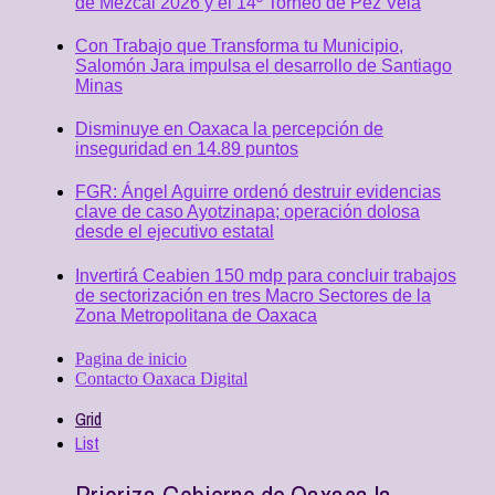
de Mezcal 2026 y el 14º Torneo de Pez Vela
Con Trabajo que Transforma tu Municipio,
Salomón Jara impulsa el desarrollo de Santiago
Minas
Disminuye en Oaxaca la percepción de
inseguridad en 14.89 puntos
FGR: Ángel Aguirre ordenó destruir evidencias
clave de caso Ayotzinapa; operación dolosa
desde el ejecutivo estatal
Invertirá Ceabien 150 mdp para concluir trabajos
de sectorización en tres Macro Sectores de la
Zona Metropolitana de Oaxaca
Pagina de inicio
Contacto Oaxaca Digital
Grid
List
Prioriza Gobierno de Oaxaca la