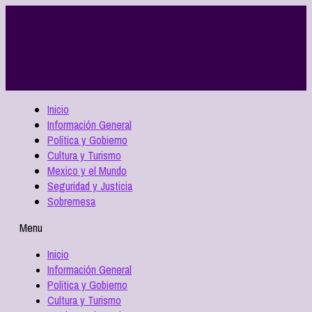
Inicio
Información General
Política y Gobierno
Cultura y Turismo
Mexico y el Mundo
Seguridad y Justicia
Sobremesa
Menu
Inicio
Información General
Política y Gobierno
Cultura y Turismo