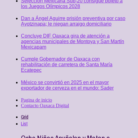
Selección Mexicana Sub-20 consigue boleto a
los Juegos Olímpicos 2028
Dan a Ángel Aguirre prisión preventiva por caso
Ayotzinapa; le niegan arraigo domiciliario
Concluye DIF Oaxaca gira de atención a
agencias municipales de Montoya y San Martín
Mexicapam
Cumple Gobernador de Oaxaca con
rehabilitación de carretera de Santa María
Ecatepec
México se convirtió en 2025 en el mayor
exportador de cerveza en el mundo: Sader
Pagina de inicio
Contacto Oaxaca Digital
Grid
List
Ocho Niñas Apuñalan y Matan a