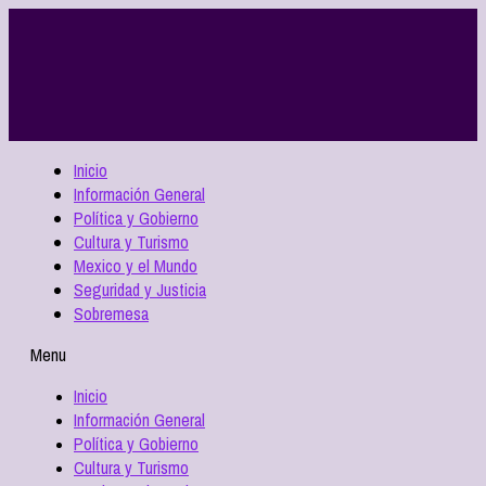
Inicio
Información General
Política y Gobierno
Cultura y Turismo
Mexico y el Mundo
Seguridad y Justicia
Sobremesa
Menu
Inicio
Información General
Política y Gobierno
Cultura y Turismo