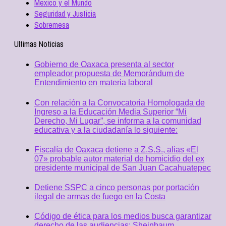
Mexico y el Mundo
Seguridad y Justicia
Sobremesa
Ultimas Noticias
Gobierno de Oaxaca presenta al sector
empleador propuesta de Memorándum de
Entendimiento en materia laboral
Con relación a la Convocatoria Homologada de
Ingreso a la Educación Media Superior “Mi
Derecho, Mi Lugar”, se informa a la comunidad
educativa y a la ciudadanía lo siguiente:
Fiscalía de Oaxaca detiene a Z.S.S., alias «El
07» probable autor material de homicidio del ex
presidente municipal de San Juan Cacahuatepec
Detiene SSPC a cinco personas por portación
ilegal de armas de fuego en la Costa
Código de ética para los medios busca garantizar
derecho de las audiencias: Sheinbaum