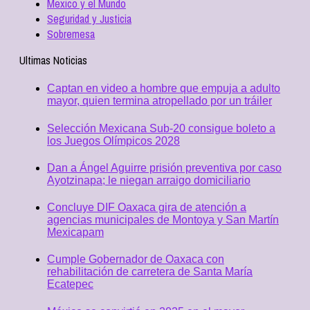
Mexico y el Mundo
Seguridad y Justicia
Sobremesa
Ultimas Noticias
Captan en video a hombre que empuja a adulto
mayor, quien termina atropellado por un tráiler
Selección Mexicana Sub-20 consigue boleto a
los Juegos Olímpicos 2028
Dan a Ángel Aguirre prisión preventiva por caso
Ayotzinapa; le niegan arraigo domiciliario
Concluye DIF Oaxaca gira de atención a
agencias municipales de Montoya y San Martín
Mexicapam
Cumple Gobernador de Oaxaca con
rehabilitación de carretera de Santa María
Ecatepec