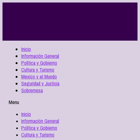
Inicio
Información General
Política y Gobierno
Cultura y Turismo
Mexico y el Mundo
Seguridad y Justicia
Sobremesa
Menu
Inicio
Información General
Política y Gobierno
Cultura y Turismo