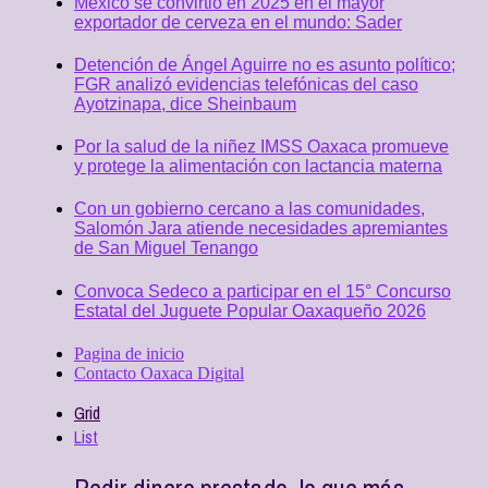
México se convirtió en 2025 en el mayor
exportador de cerveza en el mundo: Sader
Detención de Ángel Aguirre no es asunto político;
FGR analizó evidencias telefónicas del caso
Ayotzinapa, dice Sheinbaum
Por la salud de la niñez IMSS Oaxaca promueve
y protege la alimentación con lactancia materna
Con un gobierno cercano a las comunidades,
Salomón Jara atiende necesidades apremiantes
de San Miguel Tenango
Convoca Sedeco a participar en el 15° Concurso
Estatal del Juguete Popular Oaxaqueño 2026
Pagina de inicio
Contacto Oaxaca Digital
Grid
List
Pedir dinero prestado, lo que más