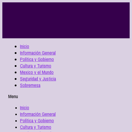
Inicio
Información General
Política y Gobierno
Cultura y Turismo
Mexico y el Mundo
Seguridad y Justicia
Sobremesa
Menu
Inicio
Información General
Política y Gobierno
Cultura y Turismo