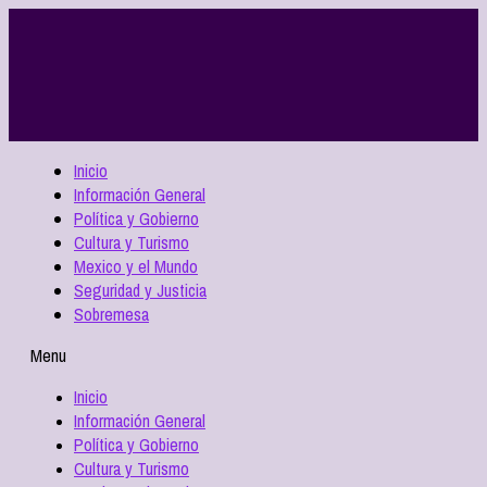
Inicio
Información General
Política y Gobierno
Cultura y Turismo
Mexico y el Mundo
Seguridad y Justicia
Sobremesa
Menu
Inicio
Información General
Política y Gobierno
Cultura y Turismo