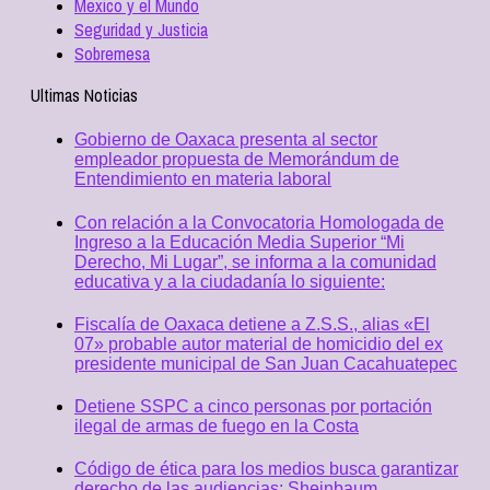
Mexico y el Mundo
Seguridad y Justicia
Sobremesa
Ultimas Noticias
Gobierno de Oaxaca presenta al sector
empleador propuesta de Memorándum de
Entendimiento en materia laboral
Con relación a la Convocatoria Homologada de
Ingreso a la Educación Media Superior “Mi
Derecho, Mi Lugar”, se informa a la comunidad
educativa y a la ciudadanía lo siguiente:
Fiscalía de Oaxaca detiene a Z.S.S., alias «El
07» probable autor material de homicidio del ex
presidente municipal de San Juan Cacahuatepec
Detiene SSPC a cinco personas por portación
ilegal de armas de fuego en la Costa
Código de ética para los medios busca garantizar
derecho de las audiencias: Sheinbaum