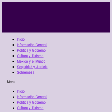
Inicio
Información General
Política y Gobierno
Cultura y Turismo
Mexico y el Mundo
Seguridad y Justicia
Sobremesa
Menu
Inicio
Información General
Política y Gobierno
Cultura y Turismo