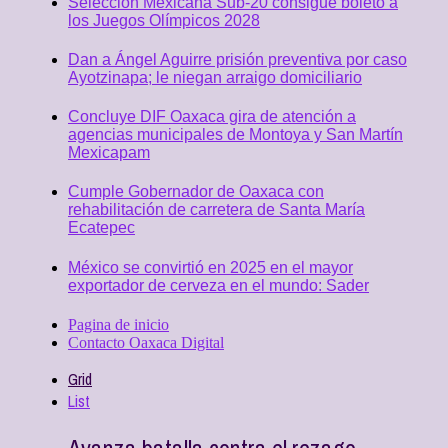
Selección Mexicana Sub-20 consigue boleto a
los Juegos Olímpicos 2028
Dan a Ángel Aguirre prisión preventiva por caso
Ayotzinapa; le niegan arraigo domiciliario
Concluye DIF Oaxaca gira de atención a
agencias municipales de Montoya y San Martín
Mexicapam
Cumple Gobernador de Oaxaca con
rehabilitación de carretera de Santa María
Ecatepec
México se convirtió en 2025 en el mayor
exportador de cerveza en el mundo: Sader
Pagina de inicio
Contacto Oaxaca Digital
Grid
List
Avanza batalla contra el rezago