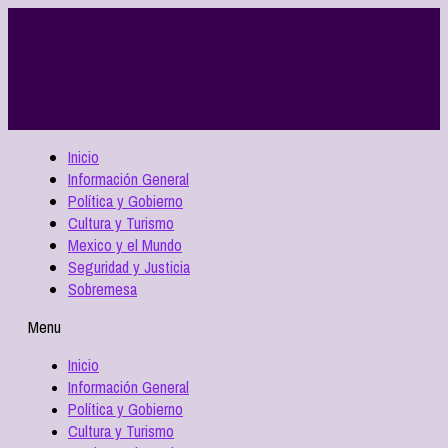
Inicio
Información General
Política y Gobierno
Cultura y Turismo
Mexico y el Mundo
Seguridad y Justicia
Sobremesa
Menu
Inicio
Información General
Política y Gobierno
Cultura y Turismo