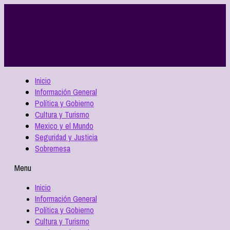
Inicio
Información General
Política y Gobierno
Cultura y Turismo
Mexico y el Mundo
Seguridad y Justicia
Sobremesa
Menu
Inicio
Información General
Política y Gobierno
Cultura y Turismo