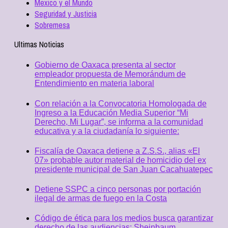
Mexico y el Mundo
Seguridad y Justicia
Sobremesa
Ultimas Noticias
Gobierno de Oaxaca presenta al sector
empleador propuesta de Memorándum de
Entendimiento en materia laboral
Con relación a la Convocatoria Homologada de
Ingreso a la Educación Media Superior “Mi
Derecho, Mi Lugar”, se informa a la comunidad
educativa y a la ciudadanía lo siguiente:
Fiscalía de Oaxaca detiene a Z.S.S., alias «El
07» probable autor material de homicidio del ex
presidente municipal de San Juan Cacahuatepec
Detiene SSPC a cinco personas por portación
ilegal de armas de fuego en la Costa
Código de ética para los medios busca garantizar
derecho de las audiencias: Sheinbaum