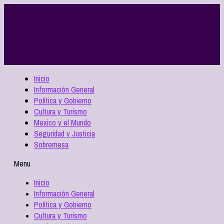
Inicio
Información General
Política y Gobierno
Cultura y Turismo
Mexico y el Mundo
Seguridad y Justicia
Sobremesa
Menu
Inicio
Información General
Política y Gobierno
Cultura y Turismo