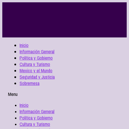
Inicio
Información General
Política y Gobierno
Cultura y Turismo
Mexico y el Mundo
Seguridad y Justicia
Sobremesa
Menu
Inicio
Información General
Política y Gobierno
Cultura y Turismo