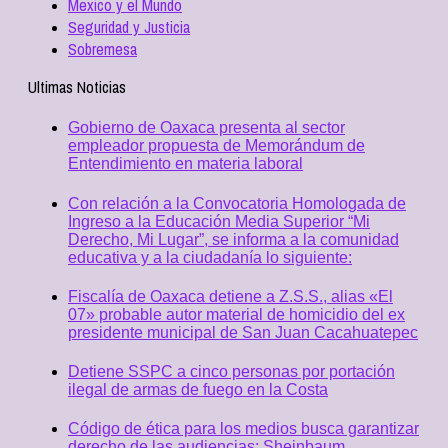
Mexico y el Mundo
Seguridad y Justicia
Sobremesa
Ultimas Noticias
Gobierno de Oaxaca presenta al sector
empleador propuesta de Memorándum de
Entendimiento en materia laboral
Con relación a la Convocatoria Homologada de
Ingreso a la Educación Media Superior “Mi
Derecho, Mi Lugar”, se informa a la comunidad
educativa y a la ciudadanía lo siguiente:
Fiscalía de Oaxaca detiene a Z.S.S., alias «El
07» probable autor material de homicidio del ex
presidente municipal de San Juan Cacahuatepec
Detiene SSPC a cinco personas por portación
ilegal de armas de fuego en la Costa
Código de ética para los medios busca garantizar
derecho de las audiencias: Sheinbaum