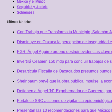
Mexico y el Mundo
Seguridad y Justicia
Sobremesa
Ultimas Noticias
Con Trabajo que Transforma tu Municipio, Salomón Ja
Disminuye en Oaxaca la percepción de inseguridad e
FGR: Ángel Aguirre ordenó destruir evidencias clave 
Invertirá Ceabien 150 mdp para concluir trabajos de 
Desarticula Fiscalía de Oaxaca dos presuntos puntos 
Sheinbaum prevé que la obra pública impulse la eco
Detienen a Ángel ‘N’, Exgobernador de Guerrero, po
Fortalece SSO acciones de vigilancia epidemiológica
Presentan las 10 recomendaciones para que México h