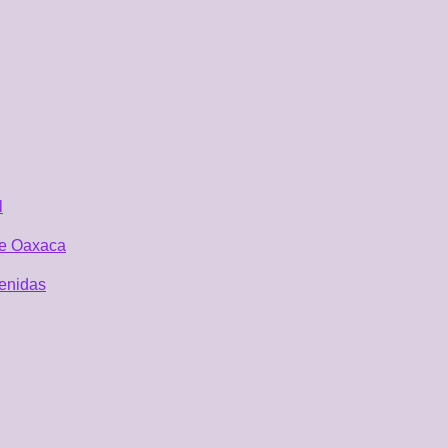
l
 de Oaxaca
tenidas