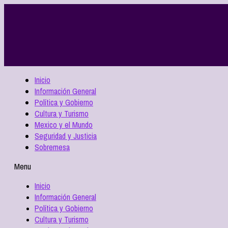
Inicio
Información General
Política y Gobierno
Cultura y Turismo
Mexico y el Mundo
Seguridad y Justicia
Sobremesa
Menu
Inicio
Información General
Política y Gobierno
Cultura y Turismo