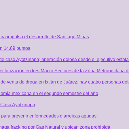
ra impulsa el desarrollo de Santiago Minas
n 14.89 puntos
de caso Ayotzinapa; operación dolosa desde el ejecutivo estata
sectorización en tres Macro Sectores de la Zona Metropolitana
de venta de droga en Ixtlán de Juárez; hay cuatro personas de
nomía mexicana en el segundo semestre del año
r Caso Ayotzinapa
 para prevenir enfermedades diarreicas agudas
aga fracking por Gas Natural y ubican zona prohibida