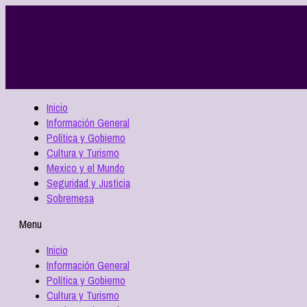
Inicio
Información General
Política y Gobierno
Cultura y Turismo
Mexico y el Mundo
Seguridad y Justicia
Sobremesa
Menu
Inicio
Información General
Política y Gobierno
Cultura y Turismo