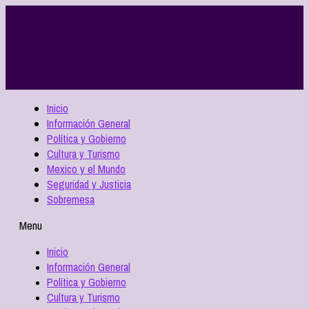
Inicio
Información General
Política y Gobierno
Cultura y Turismo
Mexico y el Mundo
Seguridad y Justicia
Sobremesa
Menu
Inicio
Información General
Política y Gobierno
Cultura y Turismo