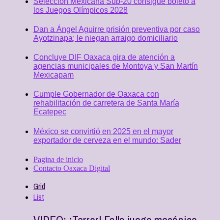
Selección Mexicana Sub-20 consigue boleto a
los Juegos Olímpicos 2028
Dan a Ángel Aguirre prisión preventiva por caso
Ayotzinapa; le niegan arraigo domiciliario
Concluye DIF Oaxaca gira de atención a
agencias municipales de Montoya y San Martín
Mexicapam
Cumple Gobernador de Oaxaca con
rehabilitación de carretera de Santa María
Ecatepec
México se convirtió en 2025 en el mayor
exportador de cerveza en el mundo: Sader
Pagina de inicio
Contacto Oaxaca Digital
Grid
List
VIDEO: ¡Terror! Falla juego mecánico