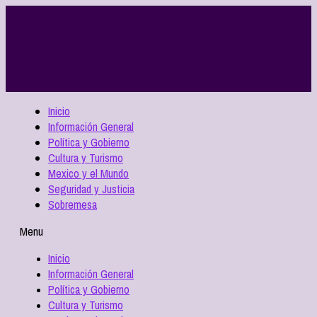
Inicio
Información General
Política y Gobierno
Cultura y Turismo
Mexico y el Mundo
Seguridad y Justicia
Sobremesa
Menu
Inicio
Información General
Política y Gobierno
Cultura y Turismo