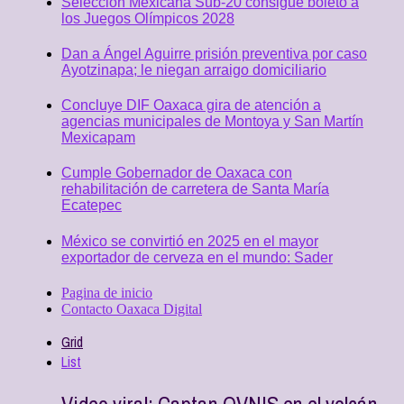
Selección Mexicana Sub-20 consigue boleto a
los Juegos Olímpicos 2028
Dan a Ángel Aguirre prisión preventiva por caso
Ayotzinapa; le niegan arraigo domiciliario
Concluye DIF Oaxaca gira de atención a
agencias municipales de Montoya y San Martín
Mexicapam
Cumple Gobernador de Oaxaca con
rehabilitación de carretera de Santa María
Ecatepec
México se convirtió en 2025 en el mayor
exportador de cerveza en el mundo: Sader
Pagina de inicio
Contacto Oaxaca Digital
Grid
List
Video viral: Captan OVNIS en el volcán