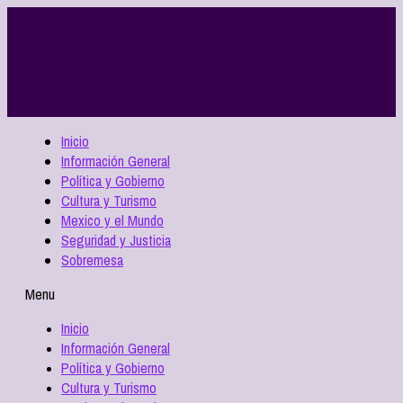
Inicio
Información General
Política y Gobierno
Cultura y Turismo
Mexico y el Mundo
Seguridad y Justicia
Sobremesa
Menu
Inicio
Información General
Política y Gobierno
Cultura y Turismo