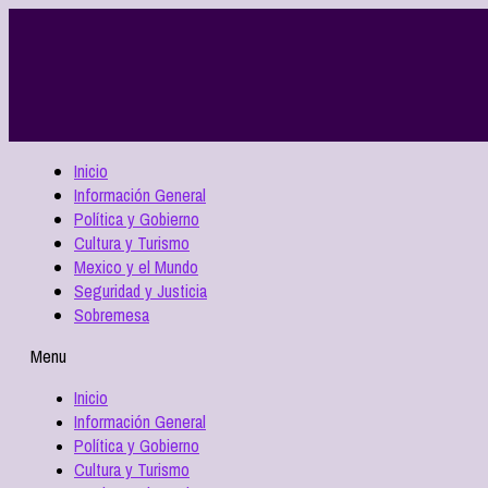
Inicio
Información General
Política y Gobierno
Cultura y Turismo
Mexico y el Mundo
Seguridad y Justicia
Sobremesa
Menu
Inicio
Información General
Política y Gobierno
Cultura y Turismo