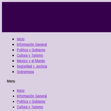
Inicio
Información General
Política y Gobierno
Cultura y Turismo
Mexico y el Mundo
Seguridad y Justicia
Sobremesa
Menu
Inicio
Información General
Política y Gobierno
Cultura y Turismo