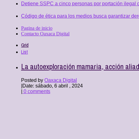
Detiene SSPC a cinco personas por portación ilegal 
Código de ética para los medios busca garantizar de
Pagina de inicio
Contacto Oaxaca Digital
Grid
List
La autoexploración mamaria, acción alia
Posted by
Oaxaca Digital
|
Date: sábado, 6 abril , 2024
|
0 comments