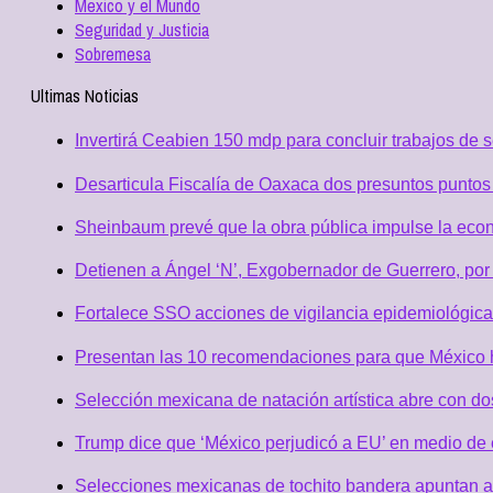
Mexico y el Mundo
Seguridad y Justicia
Sobremesa
Ultimas Noticias
Invertirá Ceabien 150 mdp para concluir trabajos de 
Desarticula Fiscalía de Oaxaca dos presuntos puntos 
Sheinbaum prevé que la obra pública impulse la eco
Detienen a Ángel ‘N’, Exgobernador de Guerrero, po
Fortalece SSO acciones de vigilancia epidemiológica
Presentan las 10 recomendaciones para que México h
Selección mexicana de natación artística abre con d
Trump dice que ‘México perjudicó a EU’ en medio de
Selecciones mexicanas de tochito bandera apuntan al