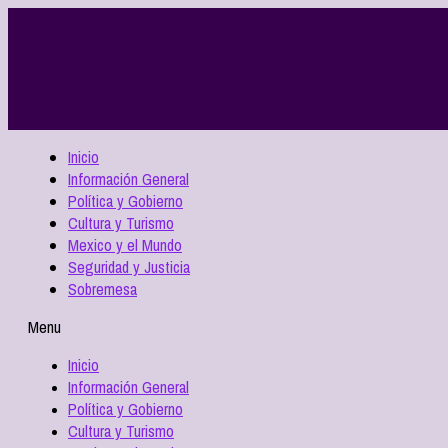
Inicio
Información General
Política y Gobierno
Cultura y Turismo
Mexico y el Mundo
Seguridad y Justicia
Sobremesa
Menu
Inicio
Información General
Política y Gobierno
Cultura y Turismo