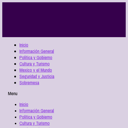
Inicio
Información General
Política y Gobierno
Cultura y Turismo
Mexico y el Mundo
Seguridad y Justicia
Sobremesa
Menu
Inicio
Información General
Política y Gobierno
Cultura y Turismo